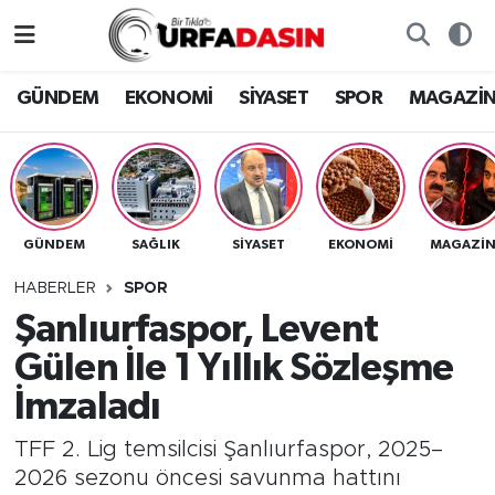
GÜNDEM
Künye
Nöbetçi Eczaneler
GÜNDEM
EKONOMİ
SİYASET
SPOR
MAGAZİ
EKONOMİ
Gizlilik ve Güvenlik Politikası
Hava Durumu
SİYASET
İletişim
Namaz Vakitleri
GÜNDEM
SAĞLIK
SİYASET
EKONOMİ
MAGAZİ
SPOR
Trafik Durumu
HABERLER
SPOR
MAGAZİN
Süper Lig Puan Durumu ve Fikstür
Şanlıurfaspor, Levent
Gülen İle 1 Yıllık Sözleşme
SAĞLIK
Tüm Manşetler
İmzaladı
TEKNOLOJİ
Son Dakika Haberleri
TFF 2. Lig temsilcisi Şanlıurfaspor, 2025–
2026 sezonu öncesi savunma hattını
OTOMOBİL
Haber Arşivi