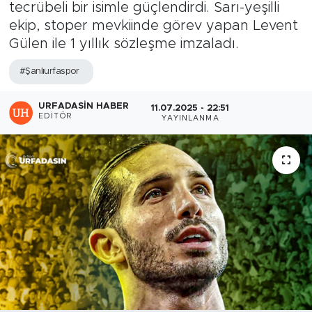
tecrübeli bir isimle güçlendirdi. Sarı-yeşilli
ekip, stoper mevkiinde görev yapan Levent
Gülen ile 1 yıllık sözleşme imzaladı.
#Şanlıurfaspor
URFADASIN HABER
11.07.2025 - 22:51
EDITÖR
YAYINLANMA