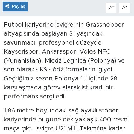
Paylaş
-
+
A
A
Futbol kariyerine İsviçre’nin Grasshopper
altyapısında başlayan 31 yaşındaki
savunmacı, profesyonel düzeyde
Kayserispor, Ankaraspor, Volos NFC
(Yunanistan), Miedź Legnica (Polonya) ve
son olarak ŁKS Łódź formalarını giydi.
Geçtiğimiz sezon Polonya 1. Ligi’nde 28
karşılaşmada görev alarak istikrarlı bir
performans sergiledi.
1,86 metre boyundaki sağ ayaklı stoper,
kariyerinde bugüne dek yaklaşık 400 resmi
maça çıktı. İsviçre U21 Milli Takımı’na kadar