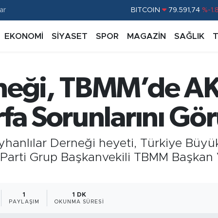
BITCOIN
79.591,74
%-1.
ar
DOLAR
45,43620
%0.
EKONOMİ
SİYASET
SPOR
MAGAZİN
SAĞLIK
EURO
53,38690
%0.
STERLİN
61,60380
%0.
G.ALTIN
6862,09000
%0.
neği, TBMM’de AK
BİST100
14.598,00
%
fa Sorunlarını Gö
Şeyhanlılar Derneği heyeti, Türkiye Büy
Parti Grup Başkanvekili TBMM Başkan Ve
1
1 DK
PAYLAŞIM
OKUNMA SÜRESI