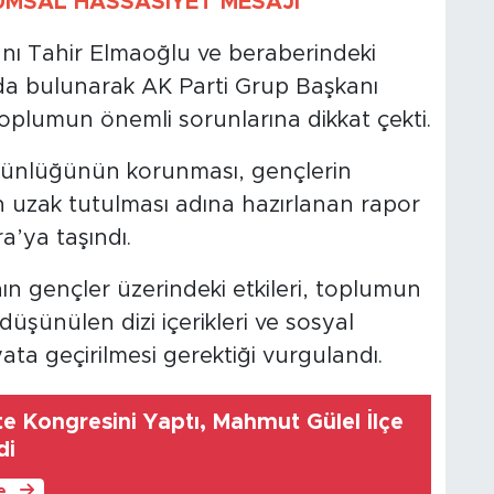
UMSAL HASSASİYET MESAJI
anı Tahir Elmaoğlu ve beraberindeki
da bulunarak AK Parti Grup Başkanı
toplumun önemli sorunlarına dikkat çekti.
bütünlüğünün korunması, gençlerin
an uzak tutulması adına hazırlanan rapor
a’ya taşındı.
ın gençler üzerindeki etkileri, toplumun
düşünülen dizi içerikleri ve sosyal
ta geçirilmesi gerektiği vurgulandı.
e Kongresini Yaptı, Mahmut Gülel İlçe
di
le