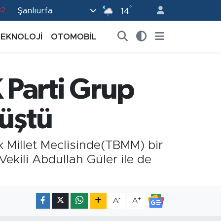
82
°
Şanlıurfa
14
02
TEKNOLOJİ
OTOMOBİL
19
18
19
 Parti Grup
0
rüştü
ük Millet Meclisinde(TBMM) bir
kili Abdullah Güler ile de
-
+
A
A