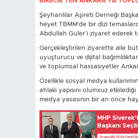
BİRECİK’TEN ANKARA’YA TOPL
Şeyhanlılar Aşireti Derneği Başk
heyet TBMM'de bir dizi temaslar
Abdullah Güler’i ziyaret ederek 
Gerçekleştirilen ziyarette aile 
uyuşturucu ve dijital bağımlılıkt
ve toplumsal hassasiyetler Ankar
Özellikle sosyal medya kullanımın
ahlaki yapısını olumsuz etkilediği 
medya yasasının bir an önce haya
MHP Siverek’t
Başkanı Seçil
İçeriği Görüntü