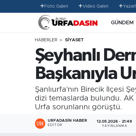
Foto Galeri
Video Galeri
Yazarl
GÜNDEM
GÜNDEM
Künye
Nöbetçi Eczaneler
EKONOMİ
Gizlilik ve Güvenlik Politikası
Hava Durumu
HABERLER
SİYASET
Şeyhanlı Der
SİYASET
İletişim
Namaz Vakitleri
Başkanıyla Ur
SPOR
Trafik Durumu
MAGAZİN
Süper Lig Puan Durumu ve Fikstür
Şanlıurfa'nın Birecik İlçesi 
dizi temaslarda bulundu. AK 
SAĞLIK
Tüm Manşetler
Urfa sorunlarını görüştü.
TEKNOLOJİ
Son Dakika Haberleri
URFADASIN HABER
12.05.2026 - 21:49
EDITÖR
YAYINLANMA
OTOMOBİL
Haber Arşivi