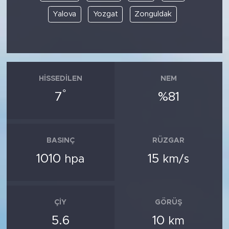
Yalova
Yozgat
Zonguldak
HISSEDILEN
NEM
°
7
%81
BASINÇ
RÜZGAR
1010
15
hpa
km/s
ÇIY
GÖRÜŞ
5.6
10
km