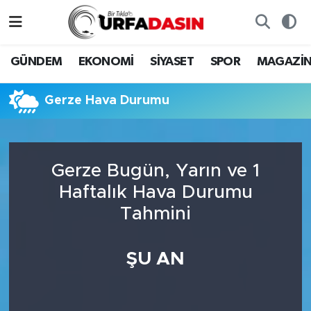
GÜNDEM
Künye
Nöbetçi Eczaneler
GÜNDEM
EKONOMİ
SİYASET
SPOR
MAGAZİ
EKONOMİ
Gizlilik ve Güvenlik Politikası
Hava Durumu
Gerze Hava Durumu
SİYASET
İletişim
Namaz Vakitleri
SPOR
Trafik Durumu
Gerze Bugün, Yarın ve 1
Haftalık Hava Durumu
MAGAZİN
Süper Lig Puan Durumu ve Fikstür
Tahmini
SAĞLIK
Tüm Manşetler
ŞU AN
TEKNOLOJİ
Son Dakika Haberleri
OTOMOBİL
Haber Arşivi