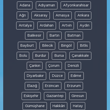
Adana
Adıyaman
Afyonkarahisar
Ağrı
Aksaray
Amasya
Ankara
Antalya
Ardahan
Artvin
Aydın
Balıkesir
Bartın
Batman
Bayburt
Bilecik
Bingöl
Bitlis
Bolu
Burdur
Bursa
Çanakkale
Çankırı
Çorum
Denizli
Diyarbakır
Düzce
Edirne
Elazığ
Erzincan
Erzurum
Eskişehir
Gaziantep
Giresun
Gümüşhane
Hakkâri
Hatay