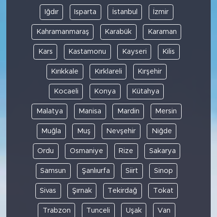
Iğdır
Isparta
İstanbul
İzmir
Kahramanmaraş
Karabük
Karaman
Kars
Kastamonu
Kayseri
Kilis
Kırıkkale
Kırklareli
Kırşehir
Kocaeli
Konya
Kütahya
Malatya
Manisa
Mardin
Mersin
Muğla
Muş
Nevşehir
Niğde
Ordu
Osmaniye
Rize
Sakarya
Samsun
Şanlıurfa
Siirt
Sinop
Sivas
Şırnak
Tekirdağ
Tokat
Trabzon
Tunceli
Uşak
Van