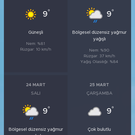
°
°
9
9
Güneşli
Bölgesel düzensiz yağmur
yağışlı
Nem: %81
Rüzgar: 10 km/h
Nem: %90
Rüzgar: 37 km/h
Yağış Olasılığı: %84
24 MART
25 MART
SALI
ÇARŞAMBA
°
°
9
9
Bölgesel düzensiz yağmur
Çok bulutlu