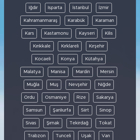
Iğdır
Isparta
İstanbul
İzmir
Kahramanmaraş
Karabük
Karaman
Kars
Kastamonu
Kayseri
Kilis
Kırıkkale
Kırklareli
Kırşehir
Kocaeli
Konya
Kütahya
Malatya
Manisa
Mardin
Mersin
Muğla
Muş
Nevşehir
Niğde
Ordu
Osmaniye
Rize
Sakarya
Samsun
Şanlıurfa
Siirt
Sinop
Sivas
Şırnak
Tekirdağ
Tokat
Trabzon
Tunceli
Uşak
Van