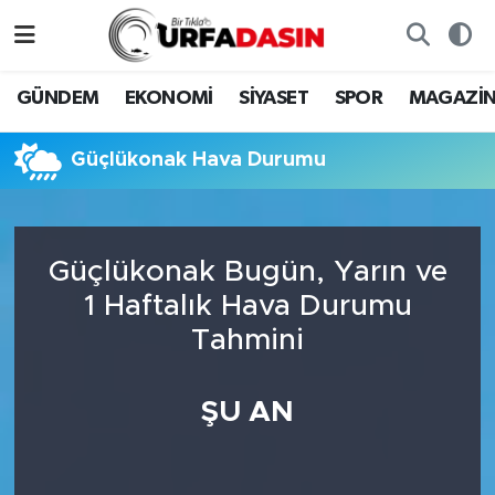
GÜNDEM
Künye
Nöbetçi Eczaneler
GÜNDEM
EKONOMİ
SİYASET
SPOR
MAGAZİ
EKONOMİ
Gizlilik ve Güvenlik Politikası
Hava Durumu
Güçlükonak Hava Durumu
SİYASET
İletişim
Namaz Vakitleri
SPOR
Trafik Durumu
Güçlükonak Bugün, Yarın ve
1 Haftalık Hava Durumu
MAGAZİN
Süper Lig Puan Durumu ve Fikstür
Tahmini
SAĞLIK
Tüm Manşetler
ŞU AN
TEKNOLOJİ
Son Dakika Haberleri
OTOMOBİL
Haber Arşivi