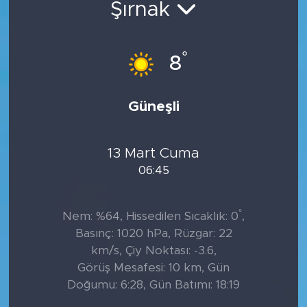
Şırnak
°
8
Güneşli
13 Mart Cuma
06:45
°
Nem: %64, Hissedilen Sıcaklık: 0
,
Basınç: 1020 hPa, Rüzgar: 22
km/s, Çiy Noktası: -3.6,
Görüş Mesafesi: 10 km, Gün
Doğumu: 6:28, Gün Batımı: 18:19