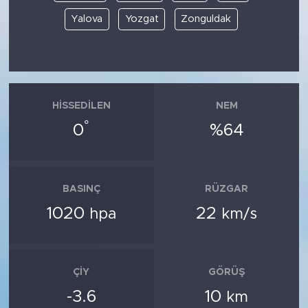
Yalova
Yozgat
Zonguldak
HISSEDILEN
NEM
°
0
%64
BASINÇ
RÜZGAR
1020
22
hpa
km/s
ÇIY
GÖRÜŞ
-3.6
10
km