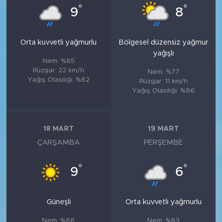
°
°
9
8
Orta kuvvetli yağmurlu
Bölgesel düzensiz yağmur
yağışlı
Nem: %85
Rüzgar: 22 km/h
Nem: %77
Yağış Olasılığı: %82
Rüzgar: 11 km/h
Yağış Olasılığı: %86
18 MART
19 MART
ÇARŞAMBA
PERŞEMBE
°
°
9
6
Güneşli
Orta kuvvetli yağmurlu
Nem: %68
Nem: %83