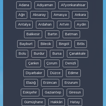
Adana
Adıyaman
Afyonkarahisar
Ağrı
Aksaray
Amasya
Ankara
Antalya
Ardahan
Artvin
Aydın
Balıkesir
Bartın
Batman
Bayburt
Bilecik
Bingöl
Bitlis
Bolu
Burdur
Bursa
Çanakkale
Çankırı
Çorum
Denizli
Diyarbakır
Düzce
Edirne
Elazığ
Erzincan
Erzurum
Eskişehir
Gaziantep
Giresun
Gümüşhane
Hakkâri
Hatay