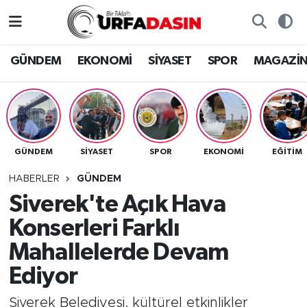
GÜNDEM
Künye
Nöbetçi Eczaneler
GÜNDEM
EKONOMİ
SİYASET
SPOR
MAGAZİ
EKONOMİ
Gizlilik ve Güvenlik Politikası
Hava Durumu
SİYASET
İletişim
Namaz Vakitleri
GÜNDEM
SİYASET
SPOR
EKONOMİ
EĞITIM
SPOR
Trafik Durumu
HABERLER
GÜNDEM
MAGAZİN
Süper Lig Puan Durumu ve Fikstür
Siverek'te Açık Hava
Konserleri Farklı
SAĞLIK
Tüm Manşetler
Mahallelerde Devam
TEKNOLOJİ
Son Dakika Haberleri
Ediyor
OTOMOBİL
Haber Arşivi
Siverek Belediyesi, kültürel etkinlikler