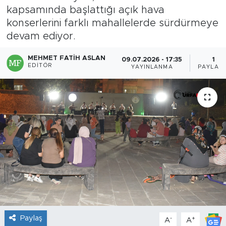
kapsamında başlattığı açık hava
konserlerini farklı mahallelerde sürdürmeye
devam ediyor.
MEHMET FATIH ASLAN
09.07.2026 - 17:35
1
EDITÖR
YAYINLANMA
PAYLAŞI
Paylaş
-
+
A
A