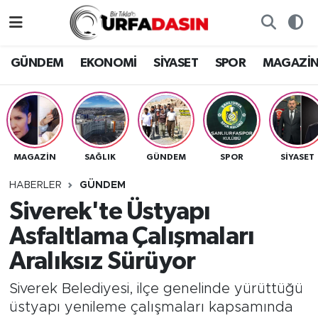
GÜNDEM
Künye
Nöbetçi Eczaneler
GÜNDEM
EKONOMİ
SİYASET
SPOR
MAGAZİ
EKONOMİ
Gizlilik ve Güvenlik Politikası
Hava Durumu
SİYASET
İletişim
Namaz Vakitleri
MAGAZİN
SAĞLIK
GÜNDEM
SPOR
SİYASET
SPOR
Trafik Durumu
HABERLER
GÜNDEM
MAGAZİN
Süper Lig Puan Durumu ve Fikstür
Siverek'te Üstyapı
Asfaltlama Çalışmaları
SAĞLIK
Tüm Manşetler
Aralıksız Sürüyor
TEKNOLOJİ
Son Dakika Haberleri
Siverek Belediyesi, ilçe genelinde yürüttüğü
üstyapı yenileme çalışmaları kapsamında
OTOMOBİL
Haber Arşivi