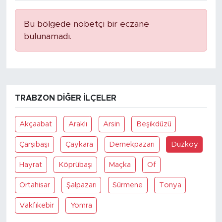
Bu bölgede nöbetçi bir eczane
bulunamadı.
TRABZON DIĞER İLÇELER
Akçaabat
Araklı
Arsin
Beşikdüzü
Çarşıbaşı
Çaykara
Dernekpazarı
Düzköy
Hayrat
Köprübaşı
Maçka
Of
Ortahisar
Şalpazarı
Sürmene
Tonya
Vakfıkebir
Yomra