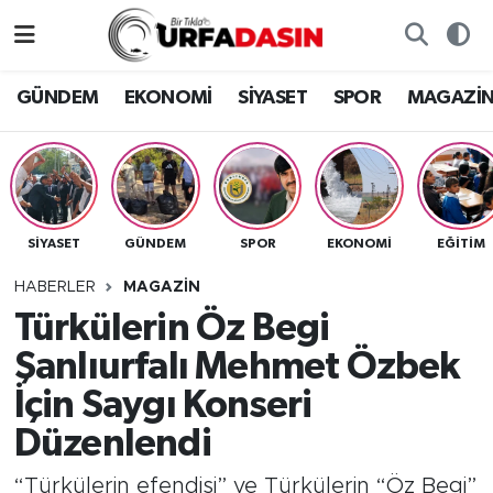
GÜNDEM
Künye
Nöbetçi Eczaneler
GÜNDEM
EKONOMİ
SİYASET
SPOR
MAGAZİ
EKONOMİ
Gizlilik ve Güvenlik Politikası
Hava Durumu
SİYASET
İletişim
Namaz Vakitleri
SİYASET
GÜNDEM
SPOR
EKONOMİ
EĞITIM
SPOR
Trafik Durumu
HABERLER
MAGAZİN
MAGAZİN
Süper Lig Puan Durumu ve Fikstür
Türkülerin Öz Begi
Şanlıurfalı Mehmet Özbek
SAĞLIK
Tüm Manşetler
İçin Saygı Konseri
TEKNOLOJİ
Son Dakika Haberleri
Düzenlendi
OTOMOBİL
Haber Arşivi
“Türkülerin efendisi” ve Türkülerin “Öz Begi”