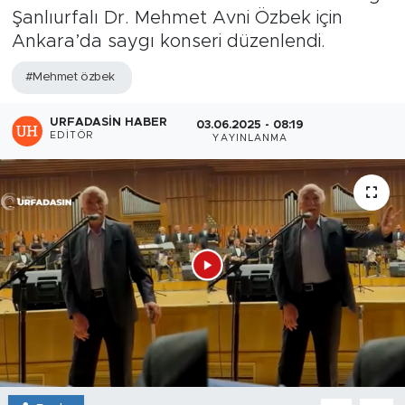
Şanlıurfalı Dr. Mehmet Avni Özbek için
Ankara’da saygı konseri düzenlendi.
#Mehmet özbek
URFADASIN HABER
03.06.2025 - 08:19
EDITÖR
YAYINLANMA