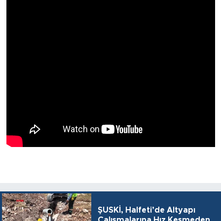
ŞUSKİ, Halfeti’de Altyapı
Çalışmalarına Hız Kesmeden