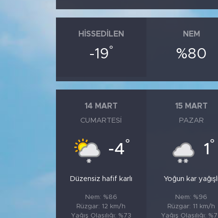
HISSEDILEN
NEM
°
-19
%80
14 MART
15 MART
CUMARTESI
PAZAR
°
°
-4
1
Düzensiz hafif karlı
Yoğun kar yağışl
Nem: %86
Nem: %96
Rüzgar: 12 km/h
Rüzgar: 11 km/h
Yağış Olasılığı: %73
Yağış Olasılığı: %