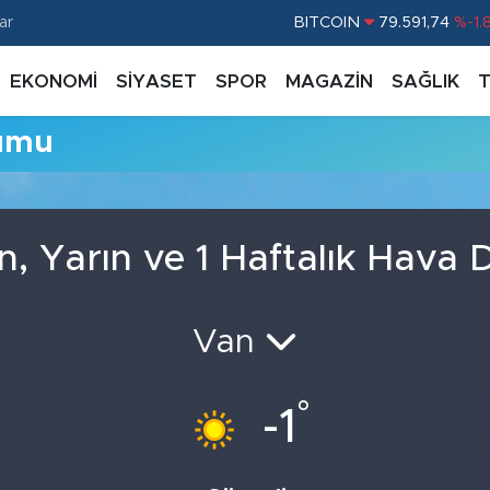
ar
BITCOIN
79.591,74
%-1.
DOLAR
45,43620
%0.
EKONOMİ
SİYASET
SPOR
MAGAZİN
SAĞLIK
EURO
53,38690
%0.
umu
STERLİN
61,60380
%0.
G.ALTIN
6862,09000
%0.
BİST100
14.598,00
%
, Yarın ve 1 Haftalık Hava
Van
°
-1