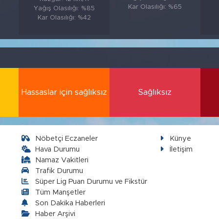
Kar Olasılığı: %65
Yağış Olasılığı: %85
Kar Olasılığı: %42
Hassaslar için sağlıksız
Sağlıksız
Nöbetçi Eczaneler
Künye
Hava Durumu
İletişim
Namaz Vakitleri
Trafik Durumu
Süper Lig Puan Durumu ve Fikstür
Tüm Manşetler
Son Dakika Haberleri
Haber Arşivi