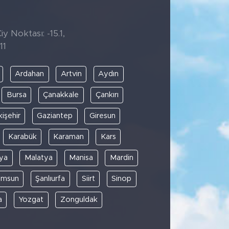
y Noktası: -15.1,
11
Ardahan
Artvin
Aydın
Bursa
Çanakkale
Çankırı
kişehir
Gaziantep
Giresun
Karabük
Karaman
Kars
ya
Malatya
Manisa
Mardin
amsun
Şanlıurfa
Siirt
Sinop
a
Yozgat
Zonguldak