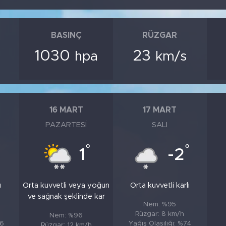
BASINÇ
RÜZGAR
1030
23
hpa
km/s
16 MART
17 MART
PAZARTESI
SALI
°
°
1
-2
ı
Orta kuvvetli veya yoğun
Orta kuvvetli karlı
ve sağnak şeklinde kar
Nem: %95
Rüzgar: 8 km/h
Nem: %96
76
Yağış Olasılığı: %74
Rüzgar: 12 km/h