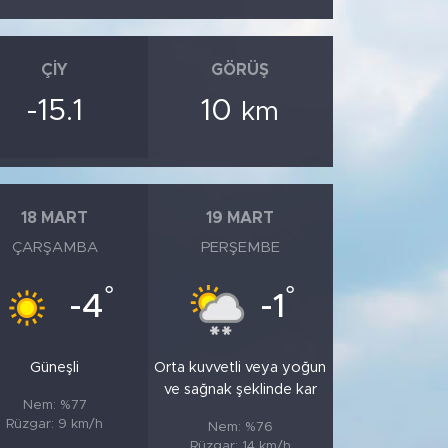
ÇIY
GÖRÜŞ
-15.1
10
km
18 MART
19 MART
ÇARŞAMBA
PERŞEMBE
°
°
-4
-1
Güneşli
Orta kuvvetli veya yoğun
ve sağnak şeklinde kar
Nem: %77
Rüzgar: 9 km/h
Nem: %76
Rüzgar: 14 km/h