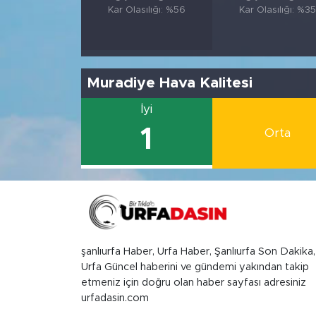
Kar Olasılığı: %56
Kar Olasılığı: %35
Muradiye Hava Kalitesi
İyi
1
Orta
şanlıurfa Haber, Urfa Haber, Şanlıurfa Son Dakika,
Urfa Güncel haberini ve gündemi yakından takip
etmeniz için doğru olan haber sayfası adresiniz
urfadasin.com