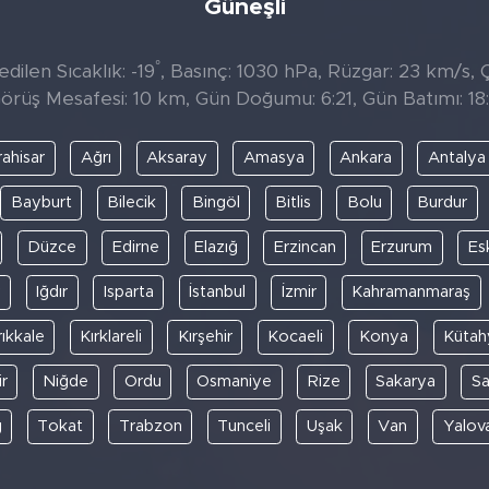
Güneşli
°
ilen Sıcaklık: -19
, Basınç: 1030 hPa, Rüzgar: 23 km/s, Çi
örüş Mesafesi: 10 km, Gün Doğumu: 6:21, Gün Batımı: 18:
ahisar
Ağrı
Aksaray
Amasya
Ankara
Antalya
Bayburt
Bilecik
Bingöl
Bitlis
Bolu
Burdur
Düzce
Edirne
Elazığ
Erzincan
Erzurum
Es
y
Iğdır
Isparta
İstanbul
İzmir
Kahramanmaraş
rıkkale
Kırklareli
Kırşehir
Kocaeli
Konya
Kütah
r
Niğde
Ordu
Osmaniye
Rize
Sakarya
S
ğ
Tokat
Trabzon
Tunceli
Uşak
Van
Yalov