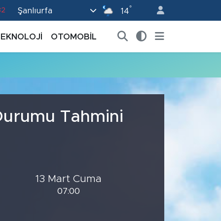
°
Şanlıurfa
82
14
02
TEKNOLOJİ
OTOMOBİL
19
18
19
0
 Durumu Tahmini
13 Mart Cuma
07:00