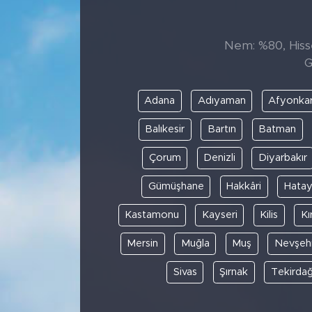
Nem: %80, Hissed
G
Adana
Adıyaman
Afyonkar
Balıkesir
Bartın
Batman
Çorum
Denizli
Diyarbakır
Gümüşhane
Hakkâri
Hata
Kastamonu
Kayseri
Kilis
Kı
Mersin
Muğla
Muş
Nevşehi
Sivas
Şırnak
Tekirda