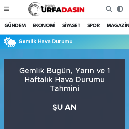
GÜNDEM
Künye
Nöbetçi Eczaneler
GÜNDEM
EKONOMİ
SİYASET
SPOR
MAGAZİ
EKONOMİ
Gizlilik ve Güvenlik Politikası
Hava Durumu
Gemlik Hava Durumu
SİYASET
İletişim
Namaz Vakitleri
SPOR
Trafik Durumu
Gemlik Bugün, Yarın ve 1
Haftalık Hava Durumu
MAGAZİN
Süper Lig Puan Durumu ve Fikstür
Tahmini
SAĞLIK
Tüm Manşetler
ŞU AN
TEKNOLOJİ
Son Dakika Haberleri
OTOMOBİL
Haber Arşivi