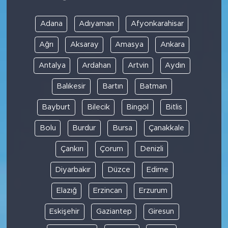
Adana
Adıyaman
Afyonkarahisar
Ağrı
Aksaray
Amasya
Ankara
Antalya
Ardahan
Artvin
Aydın
Balıkesir
Bartın
Batman
Bayburt
Bilecik
Bingöl
Bitlis
Bolu
Burdur
Bursa
Çanakkale
Çankırı
Çorum
Denizli
Diyarbakır
Düzce
Edirne
Elazığ
Erzincan
Erzurum
Eskişehir
Gaziantep
Giresun