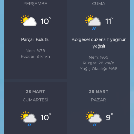
PERŞEMBE
CUMA
°
°
10
11
Parçalı Bulutlu
Bölgesel düzensiz yağmur
yağışlı
Nem: %79
Rüzgar: 8 km/h
Nem: %69
Rüzgar: 26 km/h
Yağış Olasılığı: %68
28 MART
29 MART
CUMARTESI
PAZAR
°
°
10
9