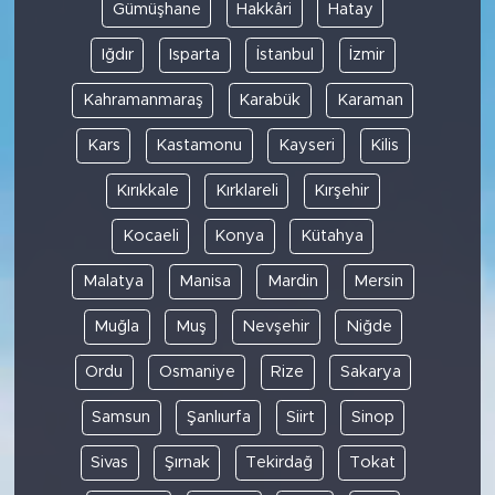
Gümüşhane
Hakkâri
Hatay
Iğdır
Isparta
İstanbul
İzmir
Kahramanmaraş
Karabük
Karaman
Kars
Kastamonu
Kayseri
Kilis
Kırıkkale
Kırklareli
Kırşehir
Kocaeli
Konya
Kütahya
Malatya
Manisa
Mardin
Mersin
Muğla
Muş
Nevşehir
Niğde
Ordu
Osmaniye
Rize
Sakarya
Samsun
Şanlıurfa
Siirt
Sinop
Sivas
Şırnak
Tekirdağ
Tokat