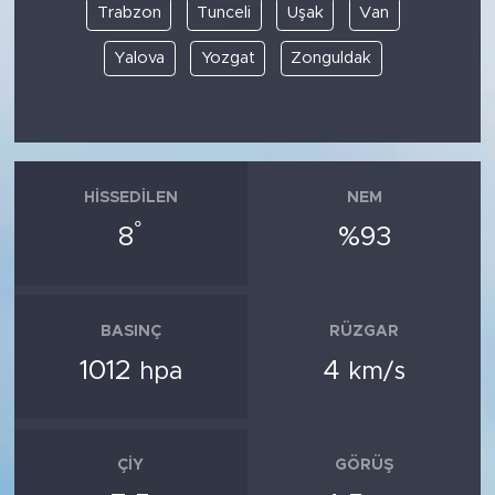
Trabzon
Tunceli
Uşak
Van
Yalova
Yozgat
Zonguldak
HISSEDILEN
NEM
°
8
%93
BASINÇ
RÜZGAR
1012
4
hpa
km/s
ÇIY
GÖRÜŞ