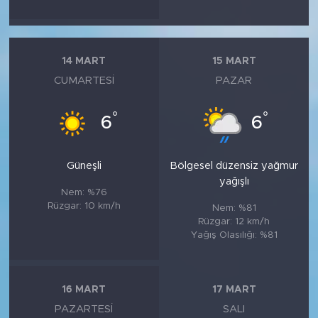
14 MART
15 MART
CUMARTESI
PAZAR
°
°
6
6
Güneşli
Bölgesel düzensiz yağmur
yağışlı
Nem: %76
Rüzgar: 10 km/h
Nem: %81
Rüzgar: 12 km/h
Yağış Olasılığı: %81
16 MART
17 MART
PAZARTESI
SALI