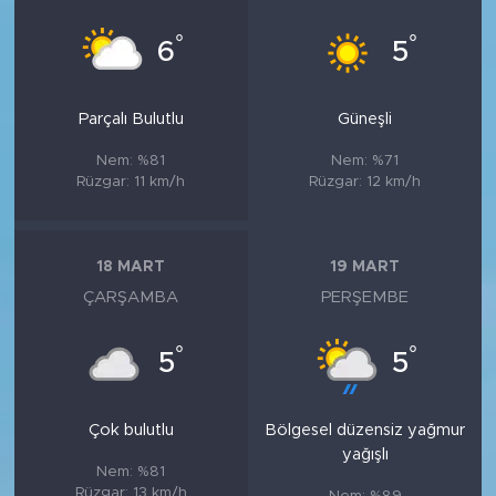
°
°
6
5
Parçalı Bulutlu
Güneşli
Nem: %81
Nem: %71
Rüzgar: 11 km/h
Rüzgar: 12 km/h
18 MART
19 MART
ÇARŞAMBA
PERŞEMBE
°
°
5
5
Çok bulutlu
Bölgesel düzensiz yağmur
yağışlı
Nem: %81
Rüzgar: 13 km/h
Nem: %89