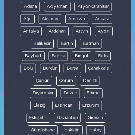
Adana
Adıyaman
Afyonkarahisar
Ağrı
Aksaray
Amasya
Ankara
Antalya
Ardahan
Artvin
Aydın
Balıkesir
Bartın
Batman
Bayburt
Bilecik
Bingöl
Bitlis
Bolu
Burdur
Bursa
Çanakkale
Çankırı
Çorum
Denizli
Diyarbakır
Düzce
Edirne
Elazığ
Erzincan
Erzurum
Eskişehir
Gaziantep
Giresun
Gümüşhane
Hakkâri
Hatay