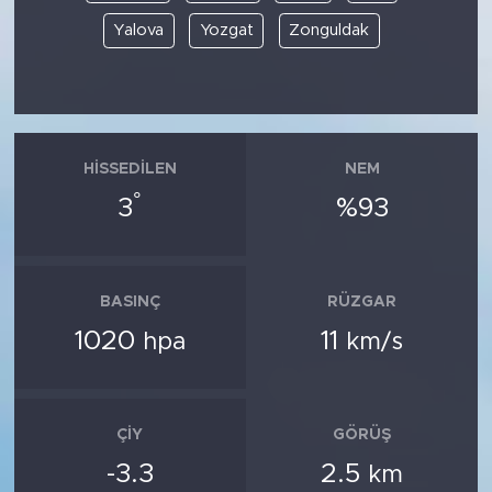
Yalova
Yozgat
Zonguldak
HISSEDILEN
NEM
°
3
%93
BASINÇ
RÜZGAR
1020
11
hpa
km/s
ÇIY
GÖRÜŞ
-3.3
2.5
km