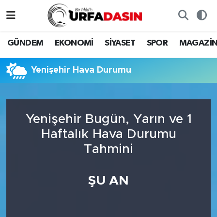
GÜNDEM
Künye
Nöbetçi Eczaneler
GÜNDEM
EKONOMİ
SİYASET
SPOR
MAGAZİ
EKONOMİ
Gizlilik ve Güvenlik Politikası
Hava Durumu
Yenişehir Hava Durumu
SİYASET
İletişim
Namaz Vakitleri
SPOR
Trafik Durumu
Yenişehir Bugün, Yarın ve 1
Haftalık Hava Durumu
MAGAZİN
Süper Lig Puan Durumu ve Fikstür
Tahmini
SAĞLIK
Tüm Manşetler
ŞU AN
TEKNOLOJİ
Son Dakika Haberleri
OTOMOBİL
Haber Arşivi