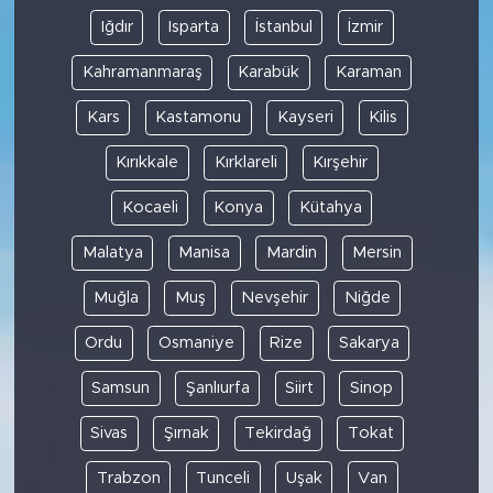
Iğdır
Isparta
İstanbul
İzmir
Kahramanmaraş
Karabük
Karaman
Kars
Kastamonu
Kayseri
Kilis
Kırıkkale
Kırklareli
Kırşehir
Kocaeli
Konya
Kütahya
Malatya
Manisa
Mardin
Mersin
Muğla
Muş
Nevşehir
Niğde
Ordu
Osmaniye
Rize
Sakarya
Samsun
Şanlıurfa
Siirt
Sinop
Sivas
Şırnak
Tekirdağ
Tokat
Trabzon
Tunceli
Uşak
Van