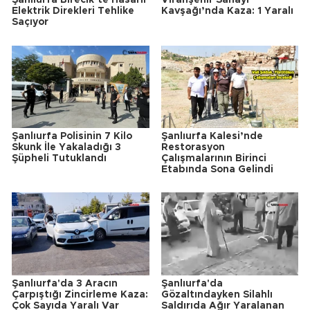
Şanlıurfa Birecik’te Hasarlı
Viranşehir Sanayi
Elektrik Direkleri Tehlike
Kavşağı’nda Kaza: 1 Yaralı
Saçıyor
Şanlıurfa Polisinin 7 Kilo
Şanlıurfa Kalesi’nde
Skunk İle Yakaladığı 3
Restorasyon
Şüpheli Tutuklandı
Çalışmalarının Birinci
Etabında Sona Gelindi
Şanlıurfa'da 3 Aracın
Şanlıurfa'da
Çarpıştığı Zincirleme Kaza:
Gözaltındayken Silahlı
Çok Sayıda Yaralı Var
Saldırıda Ağır Yaralanan