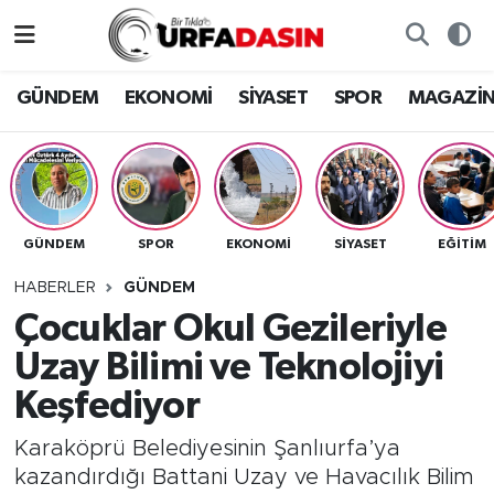
GÜNDEM
Künye
Nöbetçi Eczaneler
GÜNDEM
EKONOMİ
SİYASET
SPOR
MAGAZİ
EKONOMİ
Gizlilik ve Güvenlik Politikası
Hava Durumu
SİYASET
İletişim
Namaz Vakitleri
GÜNDEM
SPOR
EKONOMİ
SİYASET
EĞITIM
SPOR
Trafik Durumu
HABERLER
GÜNDEM
MAGAZİN
Süper Lig Puan Durumu ve Fikstür
Çocuklar Okul Gezileriyle
Uzay Bilimi ve Teknolojiyi
SAĞLIK
Tüm Manşetler
Keşfediyor
TEKNOLOJİ
Son Dakika Haberleri
Karaköprü Belediyesinin Şanlıurfa’ya
kazandırdığı Battani Uzay ve Havacılık Bilim
OTOMOBİL
Haber Arşivi