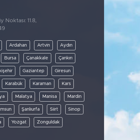
y Noktası: 11.8,
49
Ardahan
Artvin
Aydın
Bursa
Çanakkale
Çankırı
kişehir
Gaziantep
Giresun
Karabük
Karaman
Kars
ya
Malatya
Manisa
Mardin
amsun
Şanlıurfa
Siirt
Sinop
a
Yozgat
Zonguldak