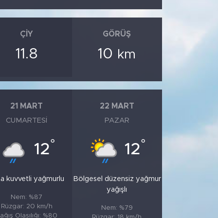
ÇIY
GÖRÜŞ
11.8
10
km
21 MART
22 MART
CUMARTESI
PAZAR
°
°
12
12
a kuvvetli yağmurlu
Bölgesel düzensiz yağmur
yağışlı
Nem: %87
Rüzgar: 20 km/h
Nem: %79
ağış Olasılığı: %80
Rüzgar: 18 km/h