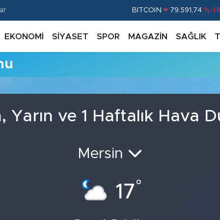
ar
BITCOIN
79.591,74
%-1.
DOLAR
45,43620
%0.
EKONOMİ
SİYASET
SPOR
MAGAZİN
SAĞLIK
EURO
53,38690
%0.
mu
STERLİN
61,60380
%0.
G.ALTIN
6862,09000
%0.
BİST100
14.598,00
%
, Yarın ve 1 Haftalık Hava 
Mersin
°
17