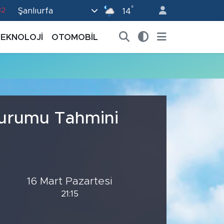
°
Şanlıurfa
82
14
02
TEKNOLOJİ
OTOMOBİL
19
18
19
0
Durumu Tahmini
16 Mart Pazartesi
21:15