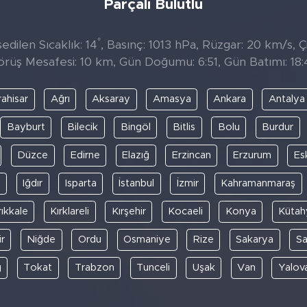
Parçalı Bulutlu
°
edilen Sıcaklık: 14
, Basınç: 1013 hPa, Rüzgar: 20 km/s, Çi
örüş Mesafesi: 10 km, Gün Doğumu: 6:51, Gün Batımı: 18:
ahisar
Ağrı
Aksaray
Amasya
Ankara
Antalya
Bayburt
Bilecik
Bingöl
Bitlis
Bolu
Burdur
Düzce
Edirne
Elazığ
Erzincan
Erzurum
Es
y
Iğdır
Isparta
İstanbul
İzmir
Kahramanmaraş
rıkkale
Kırklareli
Kırşehir
Kocaeli
Konya
Kütah
r
Niğde
Ordu
Osmaniye
Rize
Sakarya
S
ğ
Tokat
Trabzon
Tunceli
Uşak
Van
Yalov