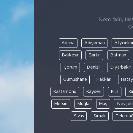
Nem: %81, Hiss
G
Adana
Adıyaman
Afyonkar
Balıkesir
Bartın
Batman
Çorum
Denizli
Diyarbakır
Gümüşhane
Hakkâri
Hata
Kastamonu
Kayseri
Kilis
Kı
Mersin
Muğla
Muş
Nevşehi
Sivas
Şırnak
Tekirda