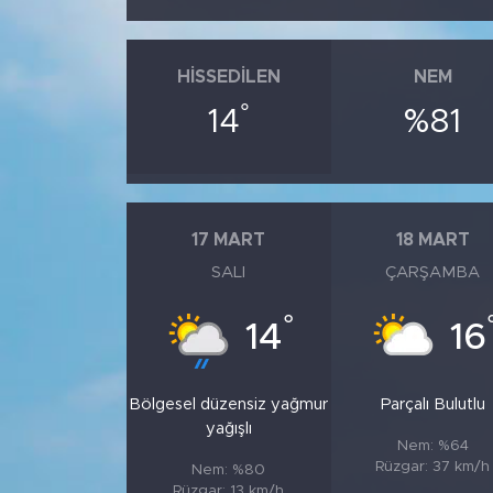
HISSEDILEN
NEM
°
14
%81
17 MART
18 MART
SALI
ÇARŞAMBA
°
14
16
Bölgesel düzensiz yağmur
Parçalı Bulutlu
yağışlı
Nem: %64
Rüzgar: 37 km/h
Nem: %80
Rüzgar: 13 km/h