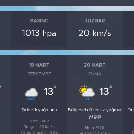
BASINÇ
RÜZGAR
1013
20
hpa
km/s
19 MART
20 MART
PERŞEMBE
CUMA
°
°
°
13
13
Şiddetli yağmurlu
Bölgesel düzensiz yağmur
Ort
yağışlı
Nem: %82
Rüzgar: 45 km/h
Nem: %76
Yağış Olasılığı: %86
Y
Rüzgar: 19 km/h