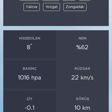
Yalova
Yozgat
Zonguldak
HISSEDILEN
NEM
°
8
%62
BASINÇ
RÜZGAR
1016
22
hpa
km/s
ÇIY
GÖRÜŞ
-0.1
10
km