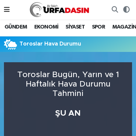
GÜNDEM
Künye
Nöbetçi Eczaneler
GÜNDEM
EKONOMİ
SİYASET
SPOR
MAGAZİ
EKONOMİ
Gizlilik ve Güvenlik Politikası
Hava Durumu
Toroslar Hava Durumu
SİYASET
İletişim
Namaz Vakitleri
SPOR
Trafik Durumu
Toroslar Bugün, Yarın ve 1
Haftalık Hava Durumu
MAGAZİN
Süper Lig Puan Durumu ve Fikstür
Tahmini
SAĞLIK
Tüm Manşetler
ŞU AN
TEKNOLOJİ
Son Dakika Haberleri
OTOMOBİL
Haber Arşivi