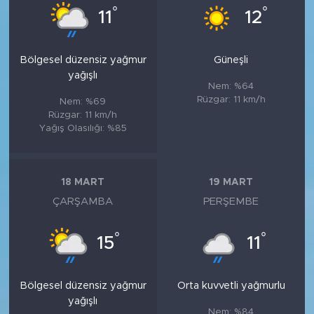
°
°
11
12
Bölgesel düzensiz yağmur
Güneşli
yağışlı
Nem: %64
Rüzgar: 11 km/h
Nem: %69
Rüzgar: 11 km/h
Yağış Olasılığı: %85
18 MART
19 MART
ÇARŞAMBA
PERŞEMBE
°
°
15
11
Bölgesel düzensiz yağmur
Orta kuvvetli yağmurlu
yağışlı
Nem: %84