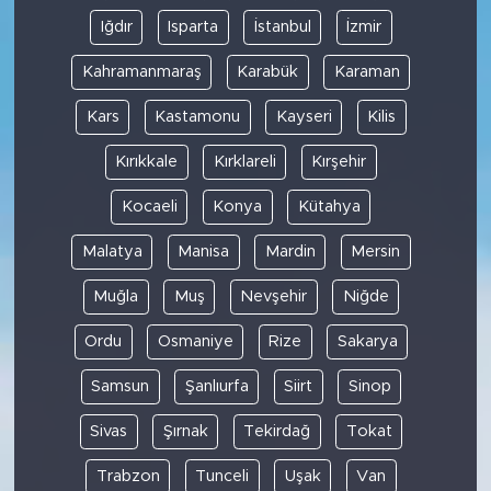
Iğdır
Isparta
İstanbul
İzmir
Kahramanmaraş
Karabük
Karaman
Kars
Kastamonu
Kayseri
Kilis
Kırıkkale
Kırklareli
Kırşehir
Kocaeli
Konya
Kütahya
Malatya
Manisa
Mardin
Mersin
Muğla
Muş
Nevşehir
Niğde
Ordu
Osmaniye
Rize
Sakarya
Samsun
Şanlıurfa
Siirt
Sinop
Sivas
Şırnak
Tekirdağ
Tokat
Trabzon
Tunceli
Uşak
Van