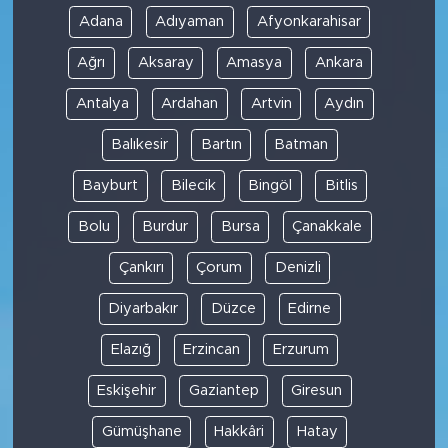
Adana
Adıyaman
Afyonkarahisar
Ağrı
Aksaray
Amasya
Ankara
Antalya
Ardahan
Artvin
Aydın
Balıkesir
Bartın
Batman
Bayburt
Bilecik
Bingöl
Bitlis
Bolu
Burdur
Bursa
Çanakkale
Çankırı
Çorum
Denizli
Diyarbakır
Düzce
Edirne
Elazığ
Erzincan
Erzurum
Eskişehir
Gaziantep
Giresun
Gümüşhane
Hakkâri
Hatay