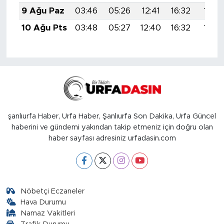
9 Ağu Paz
03:46
05:26
12:41
16:32
19:4
10 Ağu Pts
03:48
05:27
12:40
16:32
19:4
şanlıurfa Haber, Urfa Haber, Şanlıurfa Son Dakika, Urfa Güncel
haberini ve gündemi yakından takip etmeniz için doğru olan
haber sayfası adresiniz urfadasin.com
Nöbetçi Eczaneler
Hava Durumu
Namaz Vakitleri