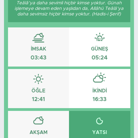
Teâlâ’ya daha sevimli hiçbir kimse yoktur. Günah
işlemeye devam eden yaşlıdan da, Allâhü Teâlâ’ya
daha sevimsiz hiçbir kimse yoktur. (Hadis-i Şerif)
İMSAK
GÜNEŞ
03:43
05:24
ÖĞLE
İKINDI
12:41
16:33
AKŞAM
YATSI