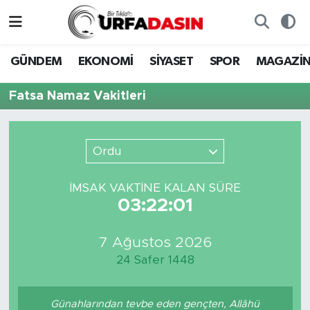
GÜNDEM
Künye
Nöbetçi Eczaneler
GÜNDEM
EKONOMİ
SİYASET
SPOR
MAGAZİ
EKONOMİ
Gizlilik ve Güvenlik Politikası
Hava Durumu
Fatsa Namaz Vakitleri
SİYASET
İletişim
Namaz Vakitleri
Ordu
SPOR
Trafik Durumu
İMSAK VAKTİNE KALAN SÜRE
MAGAZİN
Süper Lig Puan Durumu ve Fikstür
03:22:01
SAĞLIK
Tüm Manşetler
7 Ağustos 2026
24 Safer 1448
TEKNOLOJİ
Son Dakika Haberleri
OTOMOBİL
Haber Arşivi
Günahlarından tevbe eden gençten, Allâhü