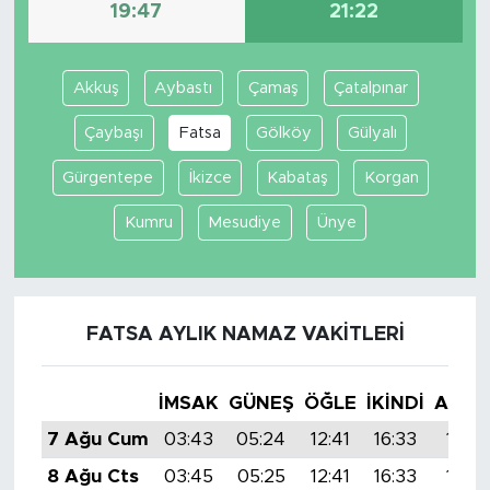
19:47
21:22
Akkuş
Aybastı
Çamaş
Çatalpınar
Çaybaşı
Fatsa
Gölköy
Gülyalı
Gürgentepe
İkizce
Kabataş
Korgan
Kumru
Mesudiye
Ünye
FATSA AYLIK NAMAZ VAKITLERI
İMSAK
GÜNEŞ
ÖĞLE
İKINDI
AKŞA
7 Ağu Cum
03:43
05:24
12:41
16:33
19:4
8 Ağu Cts
03:45
05:25
12:41
16:33
19:4