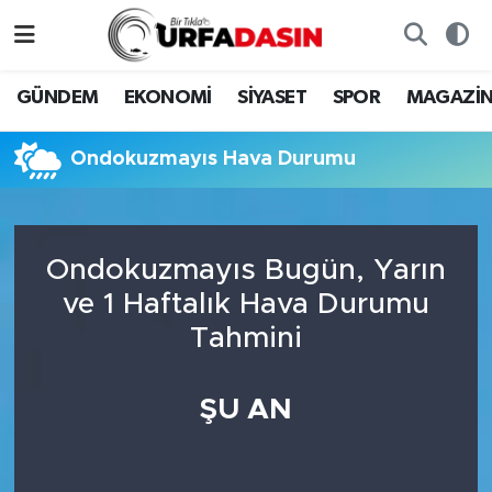
GÜNDEM
Künye
Nöbetçi Eczaneler
GÜNDEM
EKONOMİ
SİYASET
SPOR
MAGAZİ
EKONOMİ
Gizlilik ve Güvenlik Politikası
Hava Durumu
Ondokuzmayıs Hava Durumu
SİYASET
İletişim
Namaz Vakitleri
SPOR
Trafik Durumu
Ondokuzmayıs Bugün, Yarın
ve 1 Haftalık Hava Durumu
MAGAZİN
Süper Lig Puan Durumu ve Fikstür
Tahmini
SAĞLIK
Tüm Manşetler
ŞU AN
TEKNOLOJİ
Son Dakika Haberleri
OTOMOBİL
Haber Arşivi