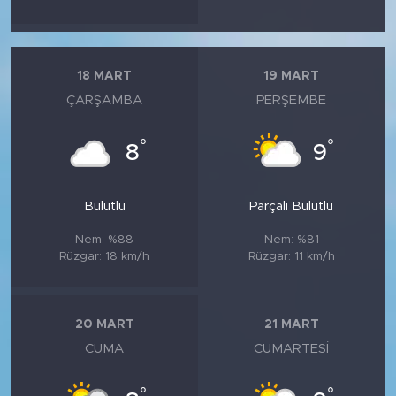
18 MART
19 MART
ÇARŞAMBA
PERŞEMBE
°
°
8
9
Bulutlu
Parçalı Bulutlu
Nem: %88
Nem: %81
Rüzgar: 18 km/h
Rüzgar: 11 km/h
20 MART
21 MART
CUMA
CUMARTESI
°
°