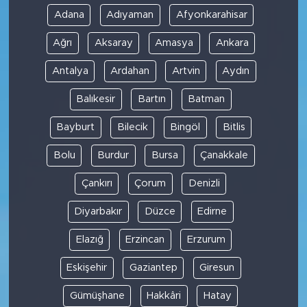
Adana
Adıyaman
Afyonkarahisar
Ağrı
Aksaray
Amasya
Ankara
Antalya
Ardahan
Artvin
Aydın
Balıkesir
Bartın
Batman
Bayburt
Bilecik
Bingöl
Bitlis
Bolu
Burdur
Bursa
Çanakkale
Çankırı
Çorum
Denizli
Diyarbakır
Düzce
Edirne
Elazığ
Erzincan
Erzurum
Eskişehir
Gaziantep
Giresun
Gümüşhane
Hakkâri
Hatay