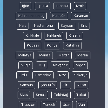
Iğdır
Isparta
İstanbul
İzmir
Kahramanmaraş
Karabük
Karaman
Kars
Kastamonu
Kayseri
Kilis
Kırıkkale
Kırklareli
Kırşehir
Kocaeli
Konya
Kütahya
Malatya
Manisa
Mardin
Mersin
Muğla
Muş
Nevşehir
Niğde
Ordu
Osmaniye
Rize
Sakarya
Samsun
Şanlıurfa
Siirt
Sinop
Sivas
Şırnak
Tekirdağ
Tokat
Trabzon
Tunceli
Uşak
Van