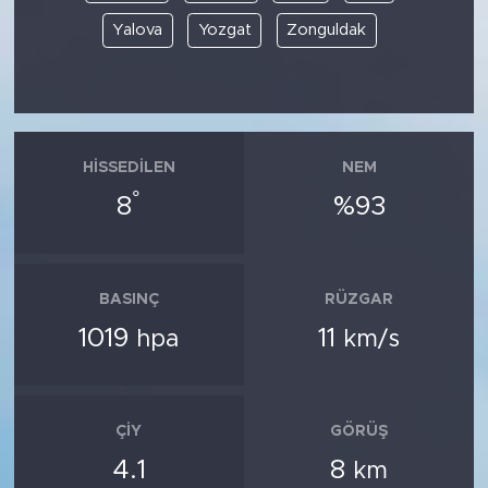
Yalova
Yozgat
Zonguldak
HISSEDILEN
NEM
°
8
%93
BASINÇ
RÜZGAR
1019
11
hpa
km/s
ÇIY
GÖRÜŞ
4.1
8
km