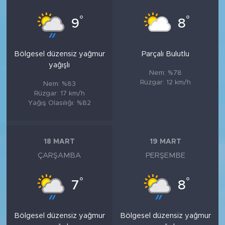
°
°
9
8
Bölgesel düzensiz yağmur
Parçalı Bulutlu
yağışlı
Nem: %78
Rüzgar: 12 km/h
Nem: %83
Rüzgar: 17 km/h
Yağış Olasılığı: %82
18 MART
19 MART
ÇARŞAMBA
PERŞEMBE
°
°
7
8
Bölgesel düzensiz yağmur
Bölgesel düzensiz yağmur