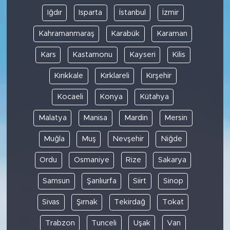
Iğdır
Isparta
İstanbul
İzmir
Kahramanmaraş
Karabük
Karaman
Kars
Kastamonu
Kayseri
Kilis
Kırıkkale
Kırklareli
Kırşehir
Kocaeli
Konya
Kütahya
Malatya
Manisa
Mardin
Mersin
Muğla
Muş
Nevşehir
Niğde
Ordu
Osmaniye
Rize
Sakarya
Samsun
Şanlıurfa
Siirt
Sinop
Sivas
Şırnak
Tekirdağ
Tokat
Trabzon
Tunceli
Uşak
Van