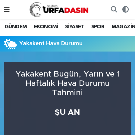
GÜNDEM
Künye
Nöbetçi Eczaneler
GÜNDEM
EKONOMİ
SİYASET
SPOR
MAGAZİ
EKONOMİ
Gizlilik ve Güvenlik Politikası
Hava Durumu
Yakakent Hava Durumu
SİYASET
İletişim
Namaz Vakitleri
SPOR
Trafik Durumu
Yakakent Bugün, Yarın ve 1
Haftalık Hava Durumu
MAGAZİN
Süper Lig Puan Durumu ve Fikstür
Tahmini
SAĞLIK
Tüm Manşetler
ŞU AN
TEKNOLOJİ
Son Dakika Haberleri
OTOMOBİL
Haber Arşivi