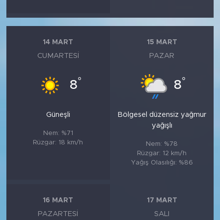
14 MART
15 MART
CUMARTESI
PAZAR
°
°
8
8
Güneşli
Bölgesel düzensiz yağmur
yağışlı
Nem: %71
Rüzgar: 18 km/h
Nem: %78
Rüzgar: 12 km/h
Yağış Olasılığı: %86
16 MART
17 MART
PAZARTESI
SALI