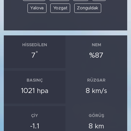
Yalova
Yozgat
Zonguldak
HISSEDILEN
NEM
°
7
%87
BASINÇ
RÜZGAR
1021
8
hpa
km/s
ÇIY
GÖRÜŞ
-1.1
8
km