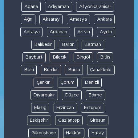
Adana
Adıyaman
Afyonkarahisar
Ağrı
Aksaray
Amasya
Ankara
Antalya
Ardahan
Artvin
Aydın
Balıkesir
Bartın
Batman
Bayburt
Bilecik
Bingöl
Bitlis
Bolu
Burdur
Bursa
Çanakkale
Çankırı
Çorum
Denizli
Diyarbakır
Düzce
Edirne
Elazığ
Erzincan
Erzurum
Eskişehir
Gaziantep
Giresun
Gümüşhane
Hakkâri
Hatay