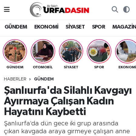
GÜNDEM
Künye
Nöbetçi Eczaneler
GÜNDEM
EKONOMİ
SİYASET
SPOR
MAGAZİ
EKONOMİ
Gizlilik ve Güvenlik Politikası
Hava Durumu
SİYASET
İletişim
Namaz Vakitleri
GÜNDEM
OTOMOBİL
SİYASET
SPOR
EKONOM
SPOR
Trafik Durumu
HABERLER
GÜNDEM
MAGAZİN
Süper Lig Puan Durumu ve Fikstür
Şanlıurfa'da Silahlı Kavgayı
Ayırmaya Çalışan Kadın
SAĞLIK
Tüm Manşetler
Hayatını Kaybetti
TEKNOLOJİ
Son Dakika Haberleri
Şanlıurfa'da dün gece iki grup arasında
çıkan kavgada araya girmeye çalışan anne
OTOMOBİL
Haber Arşivi