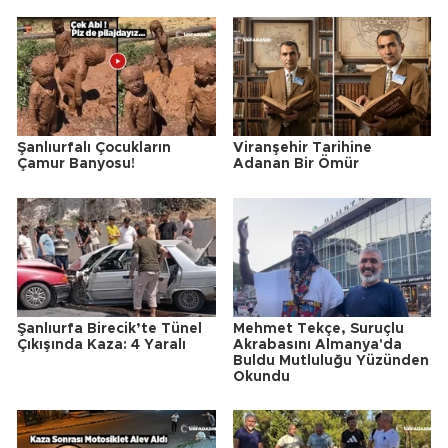
Şanlıurfalı Çocukların
Viranşehir Tarihine
Çamur Banyosu!
Adanan Bir Ömür
Şanlıurfa Birecik’te Tünel
Mehmet Tekçe, Suruçlu
Çıkışında Kaza: 4 Yaralı
Akrabasını Almanya'da
Buldu Mutluluğu Yüzünden
Okundu