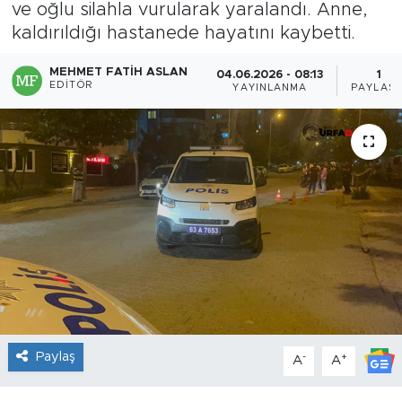
ve oğlu silahla vurularak yaralandı. Anne,
kaldırıldığı hastanede hayatını kaybetti.
MEHMET FATIH ASLAN
04.06.2026 - 08:13
1
EDITÖR
YAYINLANMA
PAYLAŞI
Paylaş
-
+
A
A