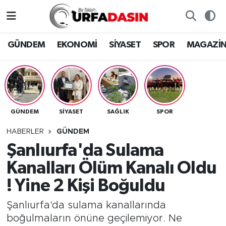
GÜNDEM
Künye
Nöbetçi Eczaneler
GÜNDEM
EKONOMİ
SİYASET
SPOR
MAGAZİ
EKONOMİ
Gizlilik ve Güvenlik Politikası
Hava Durumu
SİYASET
İletişim
Namaz Vakitleri
GÜNDEM
SİYASET
SAĞLIK
SPOR
SPOR
Trafik Durumu
HABERLER
GÜNDEM
MAGAZİN
Süper Lig Puan Durumu ve Fikstür
Şanlıurfa'da Sulama
Kanalları Ölüm Kanalı Oldu
SAĞLIK
Tüm Manşetler
! Yine 2 Kişi Boğuldu
TEKNOLOJİ
Son Dakika Haberleri
Şanlıurfa'da sulama kanallarında
boğulmaların önüne geçilemiyor. Ne
OTOMOBİL
Haber Arşivi