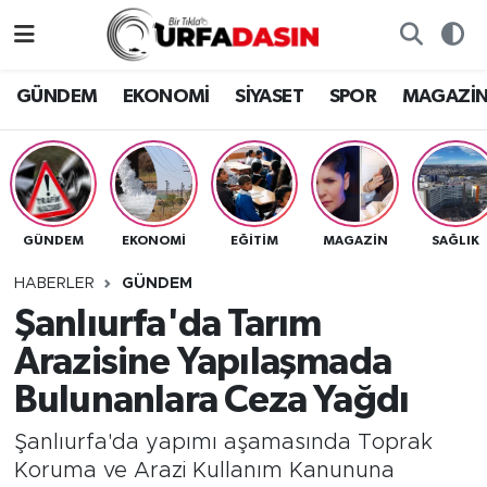
GÜNDEM
Künye
Nöbetçi Eczaneler
GÜNDEM
EKONOMİ
SİYASET
SPOR
MAGAZİ
EKONOMİ
Gizlilik ve Güvenlik Politikası
Hava Durumu
SİYASET
İletişim
Namaz Vakitleri
GÜNDEM
EKONOMİ
EĞITIM
MAGAZİN
SAĞLIK
SPOR
Trafik Durumu
HABERLER
GÜNDEM
MAGAZİN
Süper Lig Puan Durumu ve Fikstür
Şanlıurfa'da Tarım
Arazisine Yapılaşmada
SAĞLIK
Tüm Manşetler
Bulunanlara Ceza Yağdı
TEKNOLOJİ
Son Dakika Haberleri
Şanlıurfa'da yapımı aşamasında Toprak
Koruma ve Arazi Kullanım Kanununa
OTOMOBİL
Haber Arşivi