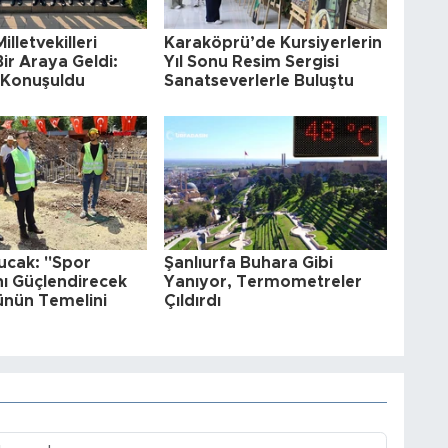
illetvekilleri
Karaköprü’de Kursiyerlerin
Bir Araya Geldi:
Yıl Sonu Resim Sergisi
a Konuşuldu
Sanatseverlerle Buluştu
ucak: "Spor
Şanlıurfa Buhara Gibi
nı Güçlendirecek
Yanıyor, Termometreler
ünün Temelini
Çıldırdı