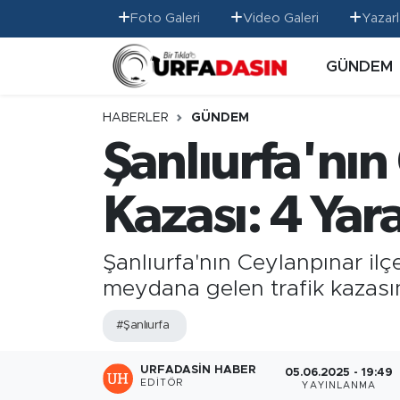
Foto Galeri
Video Galeri
Yazarl
GÜNDEM
GÜNDEM
Künye
Nöbetçi Eczaneler
EKONOMİ
Gizlilik ve Güvenlik Politikası
Hava Durumu
HABERLER
GÜNDEM
Şanlıurfa'nın
SİYASET
İletişim
Namaz Vakitleri
Kazası: 4 Yara
SPOR
Trafik Durumu
MAGAZİN
Süper Lig Puan Durumu ve Fikstür
Şanlıurfa'nın Ceylanpınar i
meydana gelen trafik kazasın
SAĞLIK
Tüm Manşetler
#Şanlıurfa
TEKNOLOJİ
Son Dakika Haberleri
URFADASIN HABER
05.06.2025 - 19:49
OTOMOBİL
Haber Arşivi
EDITÖR
YAYINLANMA