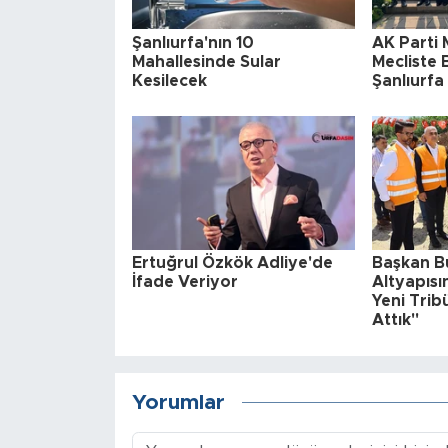
Şanlıurfa'nın 10
AK Parti M
Mahallesinde Sular
Mecliste 
Kesilecek
Şanlıurf
Ertuğrul Özkök Adliye'de
Başkan B
İfade Veriyor
Altyapısı
Yeni Trib
Attık"
Yorumlar