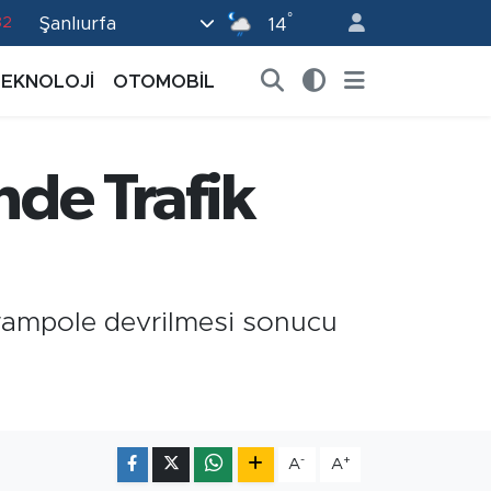
°
Şanlıurfa
82
14
02
TEKNOLOJİ
OTOMOBİL
19
18
nde Trafik
19
0
arampole devrilmesi sonucu
-
+
A
A