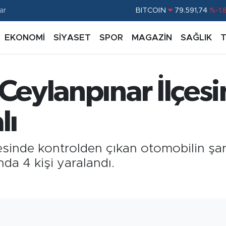
ar
BITCOIN
79.591,74
%-1.
DOLAR
45,43620
%0.
EKONOMİ
SİYASET
SPOR
MAGAZİN
SAĞLIK
EURO
53,38690
%0.
STERLİN
61,60380
%0.
 Ceylanpınar İlçesi
G.ALTIN
6862,09000
%0.
BİST100
14.598,00
%
lı
lçesinde kontrolden çıkan otomobilin ş
da 4 kişi yaralandı.