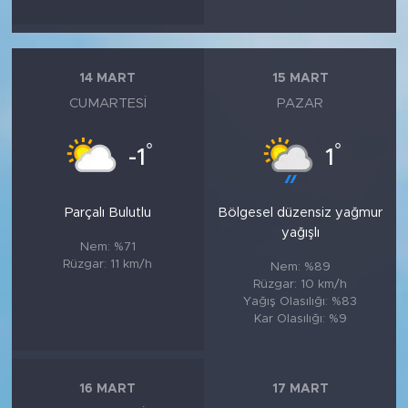
14 MART
15 MART
CUMARTESI
PAZAR
°
°
-1
1
Parçalı Bulutlu
Bölgesel düzensiz yağmur
yağışlı
Nem: %71
Rüzgar: 11 km/h
Nem: %89
Rüzgar: 10 km/h
Yağış Olasılığı: %83
Kar Olasılığı: %9
16 MART
17 MART