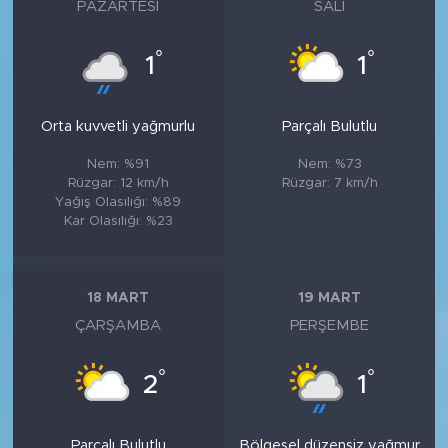
PAZARTESI
SALI
°
°
1
1
Orta kuvvetli yağmurlu
Parçalı Bulutlu
Nem: %91
Nem: %73
Rüzgar: 12 km/h
Rüzgar: 7 km/h
Yağış Olasılığı: %89
Kar Olasılığı: %23
18 MART
19 MART
ÇARŞAMBA
PERŞEMBE
°
°
2
1
Parçalı Bulutlu
Bölgesel düzensiz yağmur