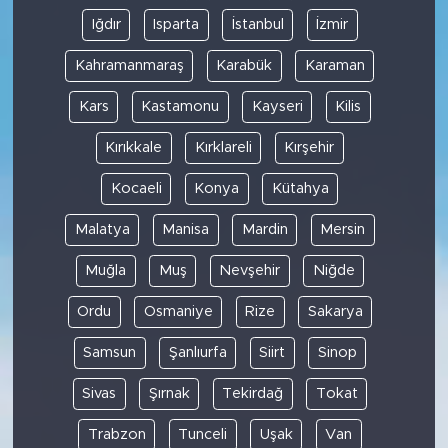
Iğdır
Isparta
İstanbul
İzmir
Kahramanmaraş
Karabük
Karaman
Kars
Kastamonu
Kayseri
Kilis
Kırıkkale
Kırklareli
Kırşehir
Kocaeli
Konya
Kütahya
Malatya
Manisa
Mardin
Mersin
Muğla
Muş
Nevşehir
Niğde
Ordu
Osmaniye
Rize
Sakarya
Samsun
Şanlıurfa
Siirt
Sinop
Sivas
Şırnak
Tekirdağ
Tokat
Trabzon
Tunceli
Uşak
Van