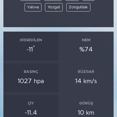
Yalova
Yozgat
Zonguldak
HISSEDILEN
NEM
°
-11
%74
BASINÇ
RÜZGAR
1027
14
hpa
km/s
ÇIY
GÖRÜŞ
-11.4
10
km