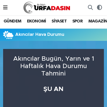
GÜNDEM
Künye
Nöbetçi Eczaneler
GÜNDEM
EKONOMİ
SİYASET
SPOR
MAGAZİ
EKONOMİ
Gizlilik ve Güvenlik Politikası
Hava Durumu
Akıncılar Hava Durumu
SİYASET
İletişim
Namaz Vakitleri
SPOR
Trafik Durumu
Akıncılar Bugün, Yarın ve 1
Haftalık Hava Durumu
MAGAZİN
Süper Lig Puan Durumu ve Fikstür
Tahmini
SAĞLIK
Tüm Manşetler
ŞU AN
TEKNOLOJİ
Son Dakika Haberleri
OTOMOBİL
Haber Arşivi