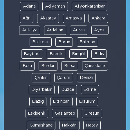
Adana
Adıyaman
Afyonkarahisar
Ağrı
Aksaray
Amasya
Ankara
Antalya
Ardahan
Artvin
Aydın
Balıkesir
Bartın
Batman
Bayburt
Bilecik
Bingöl
Bitlis
Bolu
Burdur
Bursa
Çanakkale
Çankırı
Çorum
Denizli
Diyarbakır
Düzce
Edirne
Elazığ
Erzincan
Erzurum
Eskişehir
Gaziantep
Giresun
Gümüşhane
Hakkâri
Hatay