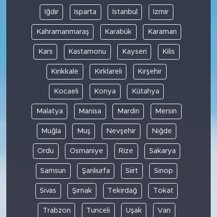
Iğdır
Isparta
İstanbul
İzmir
Kahramanmaraş
Karabük
Karaman
Kars
Kastamonu
Kayseri
Kilis
Kırıkkale
Kırklareli
Kırşehir
Kocaeli
Konya
Kütahya
Malatya
Manisa
Mardin
Mersin
Muğla
Muş
Nevşehir
Niğde
Ordu
Osmaniye
Rize
Sakarya
Samsun
Şanlıurfa
Siirt
Sinop
Sivas
Şırnak
Tekirdağ
Tokat
Trabzon
Tunceli
Uşak
Van