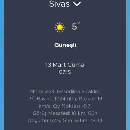
Sivas
°
5
Güneşli
13 Mart Cuma
07:15
Nem: %68, Hissedilen Sıcaklık:
°
-9
, Basınç: 1024 hPa, Rüzgar: 19
km/s, Çiy Noktası: -9.7,
Görüş Mesafesi: 10 km, Gün
Doğumu: 6:45, Gün Batımı: 18:34