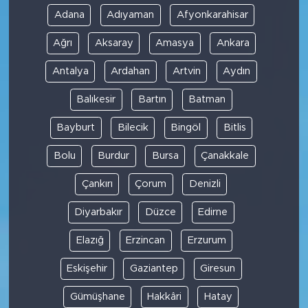
Adana
Adıyaman
Afyonkarahisar
Ağrı
Aksaray
Amasya
Ankara
Antalya
Ardahan
Artvin
Aydın
Balıkesir
Bartın
Batman
Bayburt
Bilecik
Bingöl
Bitlis
Bolu
Burdur
Bursa
Çanakkale
Çankırı
Çorum
Denizli
Diyarbakır
Düzce
Edirne
Elazığ
Erzincan
Erzurum
Eskişehir
Gaziantep
Giresun
Gümüşhane
Hakkâri
Hatay