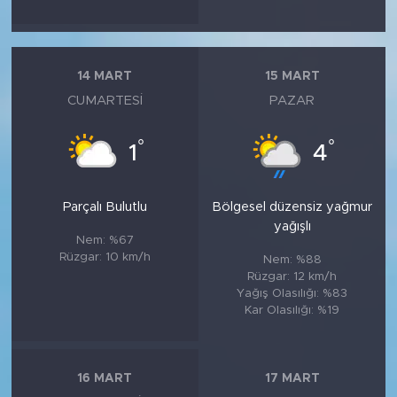
14 MART
15 MART
CUMARTESI
PAZAR
°
°
1
4
Parçalı Bulutlu
Bölgesel düzensiz yağmur
yağışlı
Nem: %67
Rüzgar: 10 km/h
Nem: %88
Rüzgar: 12 km/h
Yağış Olasılığı: %83
Kar Olasılığı: %19
16 MART
17 MART