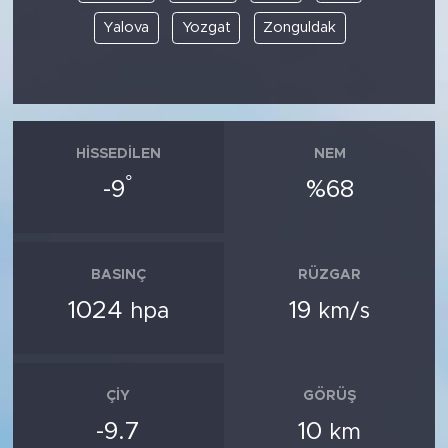
Yalova
Yozgat
Zonguldak
HISSEDILEN
NEM
°
-9
%68
BASINÇ
RÜZGAR
1024
19
hpa
km/s
ÇIY
GÖRÜŞ
-9.7
10
km