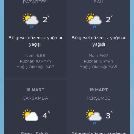
PAZARTESI
SALI
°
°
2
2
Bölgesel düzensiz yağmur
Bölgesel düzensiz yağmur
yağışlı
yağışlı
Nem: %89
Nem: %67
Rüzgar: 10 km/h
Rüzgar: 6 km/h
Yağış Olasılığı: %87
Yağış Olasılığı: %85
18 MART
19 MART
ÇARŞAMBA
PERŞEMBE
°
°
4
3