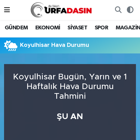
GÜNDEM
Künye
Nöbetçi Eczaneler
GÜNDEM
EKONOMİ
SİYASET
SPOR
MAGAZİ
EKONOMİ
Gizlilik ve Güvenlik Politikası
Hava Durumu
Koyulhisar Hava Durumu
SİYASET
İletişim
Namaz Vakitleri
SPOR
Trafik Durumu
Koyulhisar Bugün, Yarın ve 1
Haftalık Hava Durumu
MAGAZİN
Süper Lig Puan Durumu ve Fikstür
Tahmini
SAĞLIK
Tüm Manşetler
ŞU AN
TEKNOLOJİ
Son Dakika Haberleri
OTOMOBİL
Haber Arşivi