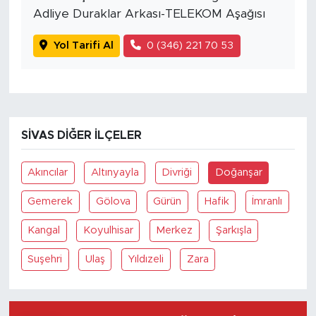
Adliye Duraklar Arkası-TELEKOM Aşağısı
Yol Tarifi Al
0 (346) 221 70 53
SIVAS DIĞER İLÇELER
Akıncılar
Altınyayla
Divriği
Doğanşar
Gemerek
Gölova
Gürün
Hafik
İmranlı
Kangal
Koyulhisar
Merkez
Şarkışla
Suşehri
Ulaş
Yıldızeli
Zara