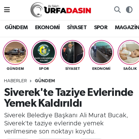
GÜNDEM
Künye
Nöbetçi Eczaneler
GÜNDEM
EKONOMİ
SİYASET
SPOR
MAGAZİ
EKONOMİ
Gizlilik ve Güvenlik Politikası
Hava Durumu
SİYASET
İletişim
Namaz Vakitleri
GÜNDEM
SPOR
SİYASET
EKONOMİ
SAĞLIK
SPOR
Trafik Durumu
HABERLER
GÜNDEM
MAGAZİN
Süper Lig Puan Durumu ve Fikstür
Siverek'te Taziye Evlerinde
Yemek Kaldırıldı
SAĞLIK
Tüm Manşetler
Siverek Belediye Başkanı Ali Murat Bucak,
TEKNOLOJİ
Son Dakika Haberleri
Siverek'te taziye evlerinde yemek
verilmesine son noktayı koydu.
OTOMOBİL
Haber Arşivi