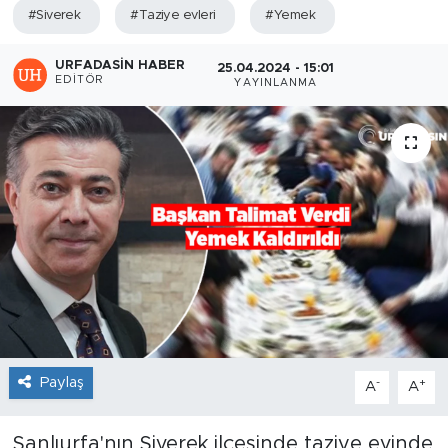
#Siverek
#Taziye evleri
#Yemek
URFADASIN HABER
25.04.2024 - 15:01
EDITÖR
YAYINLANMA
Paylaş
-
+
A
A
Şanlıurfa'nın Siverek ilçesinde taziye evinde