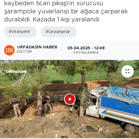
kaybeden ticari pikap'ın sürücüsü
şarampole yuvarlanıp bir ağaca çarparak
durabildi. Kazada 1 kişi yaralandı.
#Viranşehir
#Ceylanpınar
URFADASIN HABER
05.04.2025 - 12:48
EDITÖR
YAYINLANMA