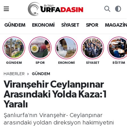
GÜNDEM
Künye
Nöbetçi Eczaneler
GÜNDEM
EKONOMİ
SİYASET
SPOR
MAGAZİ
EKONOMİ
Gizlilik ve Güvenlik Politikası
Hava Durumu
SİYASET
İletişim
Namaz Vakitleri
GÜNDEM
SPOR
EKONOMİ
SİYASET
EĞITIM
SPOR
Trafik Durumu
HABERLER
GÜNDEM
MAGAZİN
Süper Lig Puan Durumu ve Fikstür
Viranşehir Ceylanpınar
Arasındaki Yolda Kaza:1
SAĞLIK
Tüm Manşetler
Yaralı
TEKNOLOJİ
Son Dakika Haberleri
Şanlıurfa'nın Viranşehir- Ceylanpınar
arasındaki yoldan direksiyon hakimiyetini
OTOMOBİL
Haber Arşivi