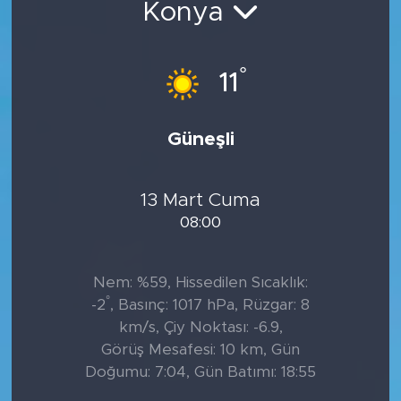
Konya
°
11
Güneşli
13 Mart Cuma
08:00
Nem: %59, Hissedilen Sıcaklık:
°
-2
, Basınç: 1017 hPa, Rüzgar: 8
km/s, Çiy Noktası: -6.9,
Görüş Mesafesi: 10 km, Gün
Doğumu: 7:04, Gün Batımı: 18:55