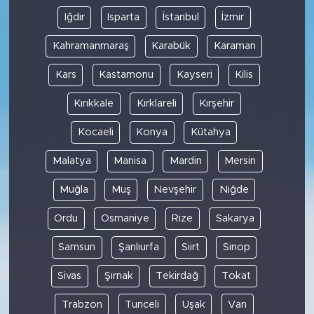
Iğdır
Isparta
İstanbul
İzmir
Kahramanmaraş
Karabük
Karaman
Kars
Kastamonu
Kayseri
Kilis
Kırıkkale
Kırklareli
Kırşehir
Kocaeli
Konya
Kütahya
Malatya
Manisa
Mardin
Mersin
Muğla
Muş
Nevşehir
Niğde
Ordu
Osmaniye
Rize
Sakarya
Samsun
Şanlıurfa
Siirt
Sinop
Sivas
Şırnak
Tekirdağ
Tokat
Trabzon
Tunceli
Uşak
Van