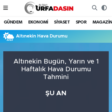
GÜNDEM
Künye
Nöbetçi Eczaneler
GÜNDEM
EKONOMİ
SİYASET
SPOR
MAGAZİ
EKONOMİ
Gizlilik ve Güvenlik Politikası
Hava Durumu
Altınekin Hava Durumu
SİYASET
İletişim
Namaz Vakitleri
SPOR
Trafik Durumu
Altınekin Bugün, Yarın ve 1
Haftalık Hava Durumu
MAGAZİN
Süper Lig Puan Durumu ve Fikstür
Tahmini
SAĞLIK
Tüm Manşetler
ŞU AN
TEKNOLOJİ
Son Dakika Haberleri
OTOMOBİL
Haber Arşivi