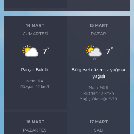
14 MART
15 MART
CUMARTESI
PAZAR
°
°
7
7
Parçalı Bulutlu
Bölgesel düzensiz yağmur
yağışlı
Nem: %41
Rüzgar: 12 km/h
Nem: %59
Rüzgar: 19 km/h
Yağış Olasılığı: %79
16 MART
17 MART
PAZARTESI
SALI