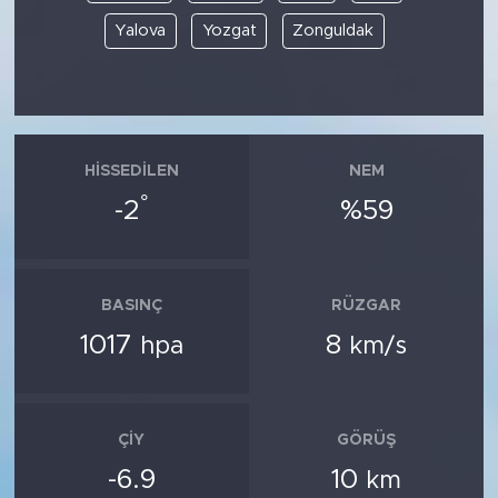
Yalova
Yozgat
Zonguldak
HISSEDILEN
NEM
°
-2
%59
BASINÇ
RÜZGAR
1017
8
hpa
km/s
ÇIY
GÖRÜŞ
-6.9
10
km