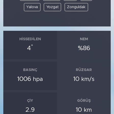
Yalova
Yozgat
Zonguldak
HISSEDILEN
NEM
°
4
%86
BASINÇ
RÜZGAR
1006
10
hpa
km/s
ÇIY
GÖRÜŞ
2.9
10
km