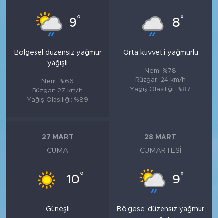
°
°
9
8
Bölgesel düzensiz yağmur
Orta kuvvetli yağmurlu
yağışlı
Nem: %78
Rüzgar: 24 km/h
Nem: %66
Yağış Olasılığı: %87
Rüzgar: 27 km/h
Yağış Olasılığı: %89
27 MART
28 MART
CUMA
CUMARTESI
°
°
10
9
Güneşli
Bölgesel düzensiz yağmur