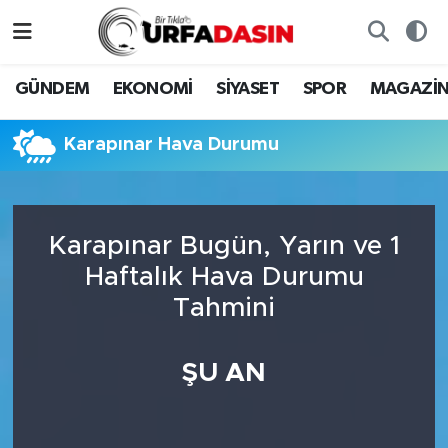
GÜNDEM
Künye
Nöbetçi Eczaneler
GÜNDEM
EKONOMİ
SİYASET
SPOR
MAGAZİ
EKONOMİ
Gizlilik ve Güvenlik Politikası
Hava Durumu
Karapınar Hava Durumu
SİYASET
İletişim
Namaz Vakitleri
SPOR
Trafik Durumu
Karapınar Bugün, Yarın ve 1
Haftalık Hava Durumu
MAGAZİN
Süper Lig Puan Durumu ve Fikstür
Tahmini
SAĞLIK
Tüm Manşetler
ŞU AN
TEKNOLOJİ
Son Dakika Haberleri
OTOMOBİL
Haber Arşivi