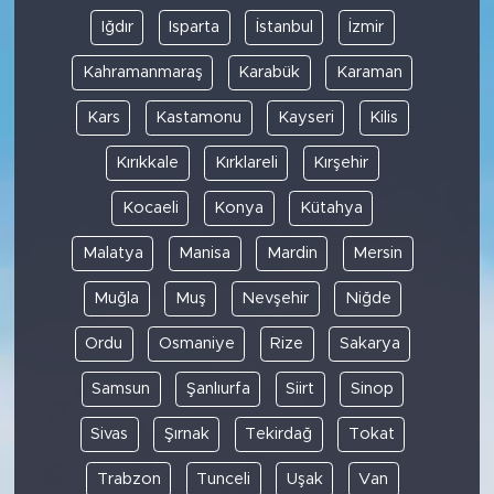
Iğdır
Isparta
İstanbul
İzmir
Kahramanmaraş
Karabük
Karaman
Kars
Kastamonu
Kayseri
Kilis
Kırıkkale
Kırklareli
Kırşehir
Kocaeli
Konya
Kütahya
Malatya
Manisa
Mardin
Mersin
Muğla
Muş
Nevşehir
Niğde
Ordu
Osmaniye
Rize
Sakarya
Samsun
Şanlıurfa
Siirt
Sinop
Sivas
Şırnak
Tekirdağ
Tokat
Trabzon
Tunceli
Uşak
Van