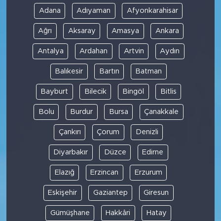
Adana
Adıyaman
Afyonkarahisar
Ağrı
Aksaray
Amasya
Ankara
Antalya
Ardahan
Artvin
Aydın
Balıkesir
Bartın
Batman
Bayburt
Bilecik
Bingöl
Bitlis
Bolu
Burdur
Bursa
Çanakkale
Çankırı
Çorum
Denizli
Diyarbakır
Düzce
Edirne
Elazığ
Erzincan
Erzurum
Eskişehir
Gaziantep
Giresun
Gümüşhane
Hakkâri
Hatay