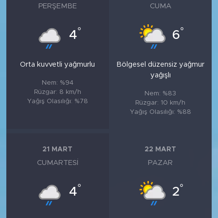
PERŞEMBE
CUMA
°
°
4
6
Orta kuvvetli yağmurlu
Bölgesel düzensiz yağmur
yağışlı
Nem: %94
Rüzgar: 8 km/h
Nem: %83
Yağış Olasılığı: %78
Rüzgar: 10 km/h
Yağış Olasılığı: %88
21 MART
22 MART
CUMARTESI
PAZAR
°
°
4
2