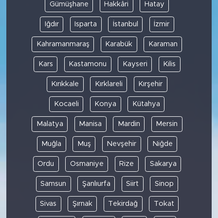
Gümüşhane
Hakkâri
Hatay
Iğdır
Isparta
İstanbul
İzmir
Kahramanmaraş
Karabük
Karaman
Kars
Kastamonu
Kayseri
Kilis
Kırıkkale
Kırklareli
Kırşehir
Kocaeli
Konya
Kütahya
Malatya
Manisa
Mardin
Mersin
Muğla
Muş
Nevşehir
Niğde
Ordu
Osmaniye
Rize
Sakarya
Samsun
Şanlıurfa
Siirt
Sinop
Sivas
Şırnak
Tekirdağ
Tokat