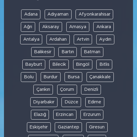
Adana
Adıyaman
Afyonkarahisar
Ağrı
Aksaray
Amasya
Ankara
Antalya
Ardahan
Artvin
Aydın
Balıkesir
Bartın
Batman
Bayburt
Bilecik
Bingöl
Bitlis
Bolu
Burdur
Bursa
Çanakkale
Çankırı
Çorum
Denizli
Diyarbakır
Düzce
Edirne
Elazığ
Erzincan
Erzurum
Eskişehir
Gaziantep
Giresun