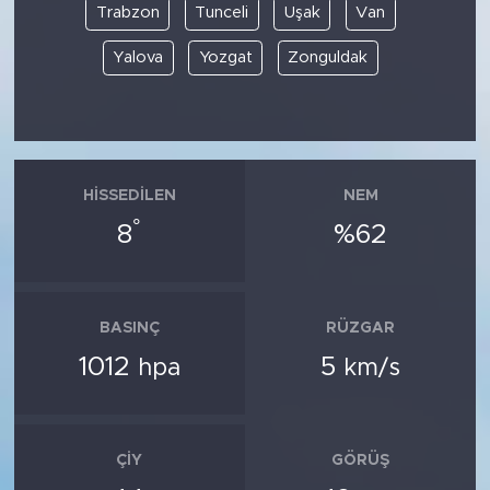
Trabzon
Tunceli
Uşak
Van
Yalova
Yozgat
Zonguldak
HISSEDILEN
NEM
°
8
%62
BASINÇ
RÜZGAR
1012
5
hpa
km/s
ÇIY
GÖRÜŞ