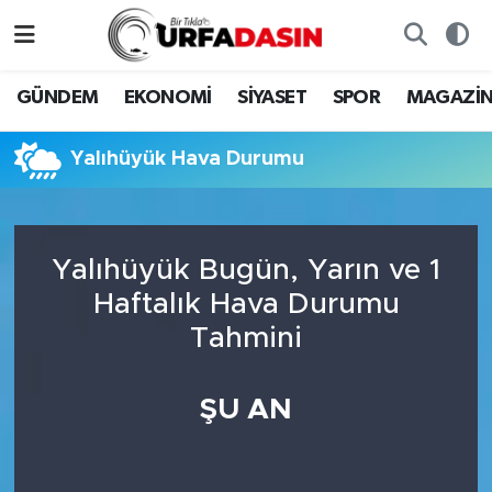
GÜNDEM
Künye
Nöbetçi Eczaneler
GÜNDEM
EKONOMİ
SİYASET
SPOR
MAGAZİ
EKONOMİ
Gizlilik ve Güvenlik Politikası
Hava Durumu
Yalıhüyük Hava Durumu
SİYASET
İletişim
Namaz Vakitleri
SPOR
Trafik Durumu
Yalıhüyük Bugün, Yarın ve 1
Haftalık Hava Durumu
MAGAZİN
Süper Lig Puan Durumu ve Fikstür
Tahmini
SAĞLIK
Tüm Manşetler
ŞU AN
TEKNOLOJİ
Son Dakika Haberleri
OTOMOBİL
Haber Arşivi