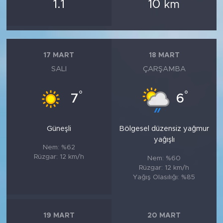
1.1
10
km
17 MART
18 MART
SALI
ÇARŞAMBA
°
°
7
6
Güneşli
Bölgesel düzensiz yağmur
yağışlı
Nem: %62
Rüzgar: 12 km/h
Nem: %60
Rüzgar: 12 km/h
Yağış Olasılığı: %85
19 MART
20 MART